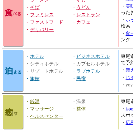
・
美
・
そば
・
うどん
った
・
ファミレス
・
レストラン
・
ホ
・
ファストフード
・
カフェ
検索
・
デリバリー
・
食
ング
・
ホテル
・
ビジネスホテル
東尾
で予
・シティホテル
・カプセルホテル
・
楽
・リゾートホテル
・
ラブホテル
・
じ
・
旅館
・
民宿
・yoy
・
銭湯
・温泉
東尾
・
マッサージ
・
整体
・
is
スポ
・
ヘルスセンター
・
広