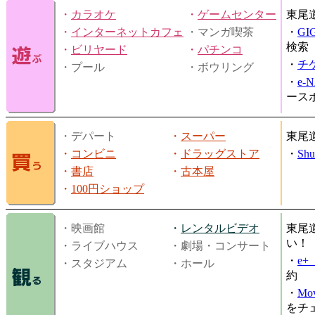
・
カラオケ
・
ゲームセンター
東尾
・
インターネットカフェ
・マンガ喫茶
・
GI
検索
・
ビリヤード
・
パチンコ
・
チ
・プール
・ボウリング
・
e-
ース
・デパート
・
スーパー
東尾
・
コンビニ
・
ドラッグストア
・
Shu
・
書店
・
古本屋
・
100円ショップ
・映画館
・
レンタルビデオ
東尾
い！
・ライブハウス
・劇場・コンサート
・
e
・スタジアム
・ホール
約
・
Mov
をチ