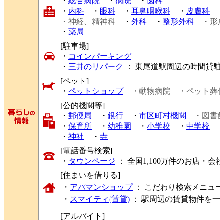
・
総合病院
・
病院
・
歯科
・
内科
・
眼科
・
耳鼻咽喉科
・
皮膚科
・神経、精神科
・
外科
・
整形外科
・形
・
薬局
[駐車場]
・
コインパーキング
・
三井のリパーク
： 東尾道駅周辺の時間貸
[ペット]
・
ペットショップ
・動物病院
・ペット葬
[公的機関等]
・
郵便局
・
銀行
・
市区町村機関
・図書
・
保育所
・
幼稚園
・
小学校
・
中学校
・
神社
・
寺
[電話番号検索]
・
タウンページ
： 全国1,100万件のお店
[住まいを借りる]
・
アパマンショップ
： こだわり検索メニュ
・
スマイティ(賃貸)
： 駅周辺の賃貸物件を
[アルバイト]