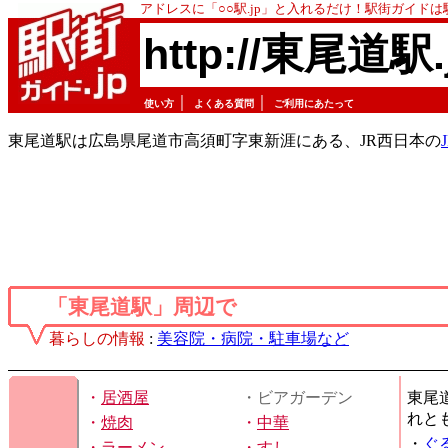
アドレスに「○○駅.jp」と入れるだけ！駅街ガイド
http://東尾道駅.
｜
｜
使い方
よくある質問
ご利用にあたって
東尾道駅は広島県尾道市高須町字東新涯にある、JR西日本の
「東尾道駅」周辺で
暮らしの情報
:
美容院・病院・駐車場など
・
居酒屋
・ビアガーデン
東尾
れと
・
焼肉
・
中華
・
ぐ
・
ラーメン
・
すし