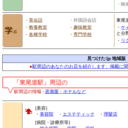
・映画
・
英会話
・外国語会話
東尾
・
教養教室
・
趣味教室
・
ケ
と分
・
各種学校
・
専門学校
・
リ
見つけた!jp 地域版
●
駅周辺のあなたのお店を紹介します。掲載に
「東尾道駅」周辺の
駅周辺の情報
:
居酒屋・ホテルなど
[美容]
・
美容院
・
エステティック
・
理髪店
[病院・診療所等]