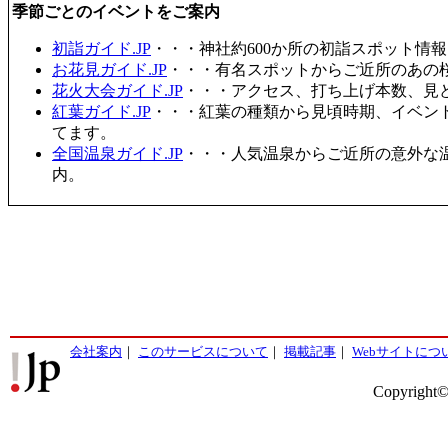
季節ごとのイベントをご案内
初詣ガイド.JP
・・・神社約600か所の初詣スポット情
お花見ガイド.JP
・・・有名スポットからご近所のあの桜
花火大会ガイド.JP
・・・アクセス、打ち上げ本数、見
紅葉ガイド.JP
・・・紅葉の種類から見頃時期、イベン
てます。
全国温泉ガイド.JP
・・・人気温泉からご近所の意外な
内。
会社案内
｜
このサービスについて
｜
掲載記事
｜
Webサイトにつ
Copyright©2